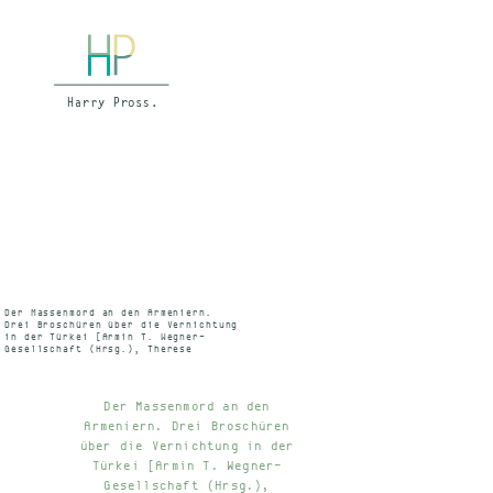
Der Massenmord an den Armeniern.
Drei Broschüren über die Vernichtung
in der Türkei [Armin T. Wegner-
Gesellschaft (Hrsg.), Therese
Lehmann-Haupt, Heinrich Vierbücher,
alles bei Donat]
IN: Süddeutsche Zeitung, 3. 6. 1986
Der Massenmord an den
Armeniern. Drei Broschüren
über die Vernichtung in der
Türkei [Armin T. Wegner-
Gesellschaft (Hrsg.),