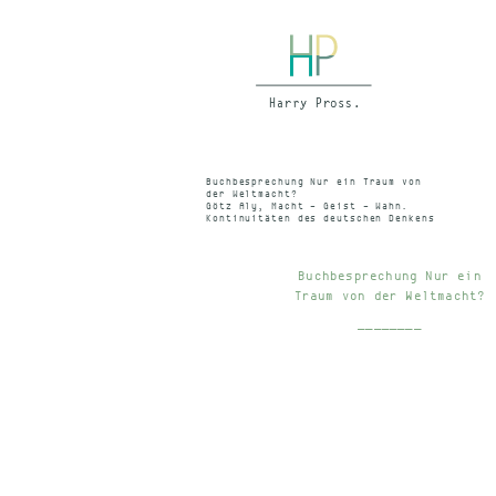
Buchbesprechung Nur ein Traum von
der Weltmacht?
Götz Aly, Macht – Geist – Wahn.
Kontinuitäten des deutschen Denkens
Dietrich Heimann u.a. Hrsg.
Weltmacht Deutschland WDR Gossmann,
(Kein Sendedatum) 1997
Buchbesprechung Nur ein
Traum von der Weltmacht?
________