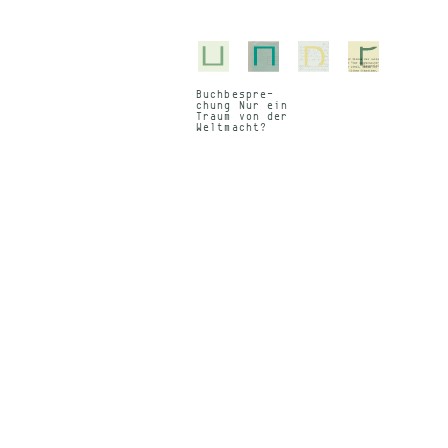
Buch­be­spre­
chung Nur ein
Traum von der
Welt­macht?