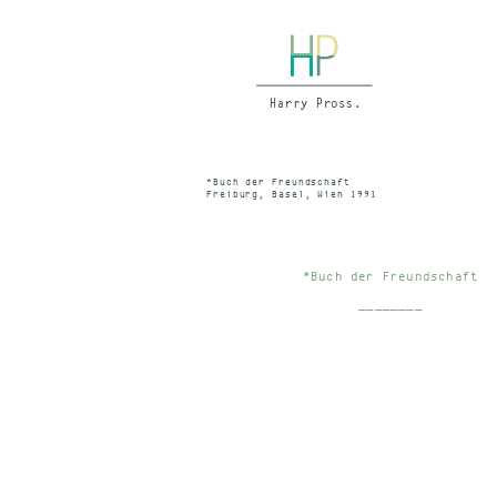
*Buch der Freundschaft
Freiburg, Basel, Wien 1991
*Buch der Freundschaft
________