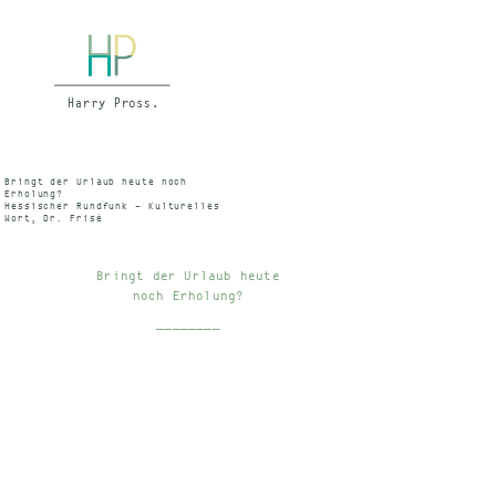
Bringt der Urlaub heute noch
Erholung?
Hessischer Rundfunk – Kulturelles
Wort, Dr. Frisé
Vom Geist der Zeit, 12.8.1962 –
19.50 – 20.00 Uhr – I. Programm
Bringt der Urlaub heute
noch Erholung?
________