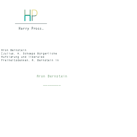
Aron Bernstein
[Julius. H. Schoeps Bürgerliche
Aufklärung und liberales
Freiheitsdenken. A. Bernstein in
seiner Zeit] IN: Publizistik.
Vierteljahreshefte für
Kommunikationsforschung Heft 3, 38.
Jg. 1993 S.475 f
Aron Bernstein
________