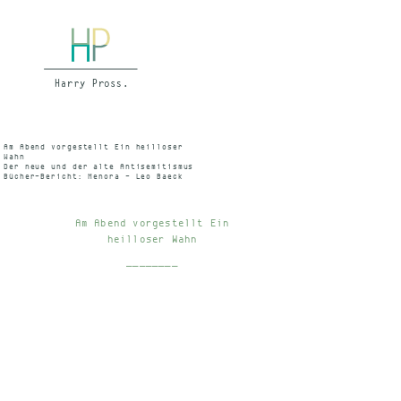
Am Abend vorgestellt Ein heilloser
Wahn
Der neue und der alte Antisemitismus
Bücher-Bericht: Menora - Leo Baeck
Institute Yearbook - Günter
Stemberger Hrsg -, Ricardo Calimani
- Monika Richarz Hrsg. - Allmende
24/25 - Werner Dreier Hrsg. - Werner
Am Abend vorgestellt Ein
Bergmann/Rainer Erb Hrsg. - H.A.
Strauss/W. Bergmann/Chr. Hoffmann
heilloser Wahn
Hrsg. - Helen Epstein WDR Gossmann,
Sendung: 22.11. 1990 22.30 – 23.00
________
Uhr WDR 3 Archivnummer: 5094779 CD