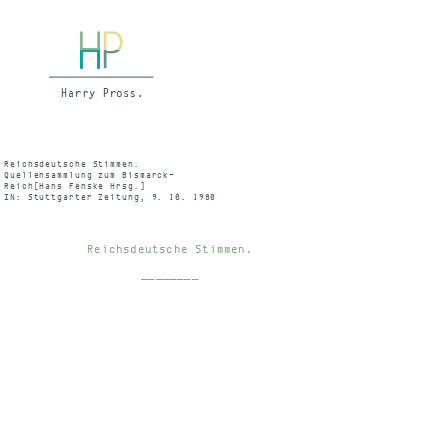
Reichsdeutsche Stimmen.
Quellensammlung zum Bismarck-
Reich[Hans Fenske Hrsg.]
IN: Stuttgarter Zeitung, 9. 10. 1980
Reichsdeutsche Stimmen.
________