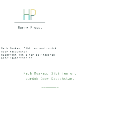
Nach Moskau, Sibirien und zurück
über Kasachstan.
Nachricht von einer politischen
Gesellschaftsreise
WDR 4.7.1967 – 20,00-20.45 – I.
Programm
Bayerischer Rundfunk 14.8.1967 UKW
Hessischer Rundfunk Abendstudio (Dr.
Nach Moskau, Sibirien und
Strauss), 23.7.1967
WDR Archivnummer 6067673102 File
zurück über Kasachstan.
5067673 CD
________