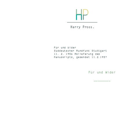
Für und Wider
Süddeutscher Rundfunk Stuttgart
11. 2. 1956 Ablieferung des
Manuskripts, gesendet 11.2.1957
22.10 – 22.20 Uhr
Für und Wider
________