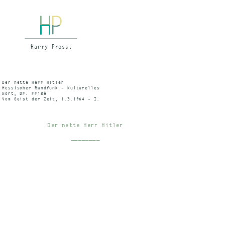
Der nette Herr Hitler
Hessischer Rundfunk – Kulturelles
Wort, Dr. Frisé
Vom Geist der Zeit, 1.3.1964 – I.
Programm. 19.10 – 19.20 Uhr, II.
Progr. 20.05 – 20.15 Uhr
Der nette Herr Hitler
________