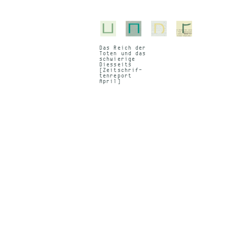
Das Reich der
To­ten und das
schwie­ri­ge
Dies­seits
[Zeit­schrif­
ten­re­port
April]
s
]