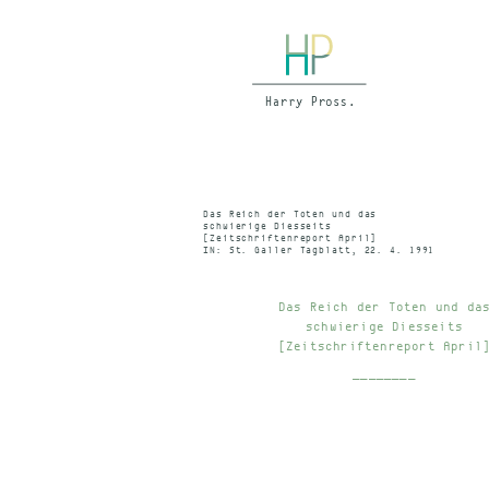
Das Reich der Toten und das
schwierige Diesseits
[Zeitschriftenreport April]
IN: St. Galler Tagblatt, 22. 4. 1991
Das Reich der Toten und da
schwierige Diesseits
[Zeitschriftenreport April
________