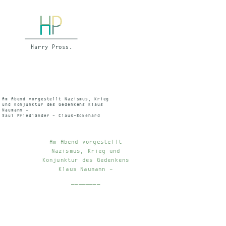
Am Abend vorgestellt Nazismus, Krieg
und Konjunktur des Gedenkens Klaus
Naumann –
Saul Friedländer – Claus-Eckehard
Bärsch WDR Gossmann, Sendung:
22.12.1998 WDR 3 1998 Archivnummer:
5095573
Am Abend vorgestellt
Nazismus, Krieg und
Konjunktur des Gedenkens
Klaus Naumann –
________